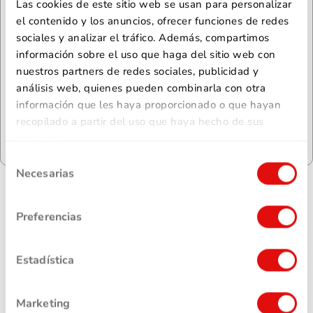
Las cookies de este sitio web se usan para personalizar
el contenido y los anuncios, ofrecer funciones de redes
sociales y analizar el tráfico. Además, compartimos
Conoce sobre la
información sobre el uso que haga del sitio web con
seguridad en la Banca en
nuestros partners de redes sociales, publicidad y
análisis web, quienes pueden combinarla con otra
Línea
información que les haya proporcionado o que hayan
recopilado a partir del uso que haya hecho de sus
Conoce más
servicios.
Selección
Necesarias
de
consentimiento
Preferencias
Preguntas Frecuentes
Estadística
¿Por qué debo enrolarme nuevamente en la nueva
Banca en Línea?
Marketing