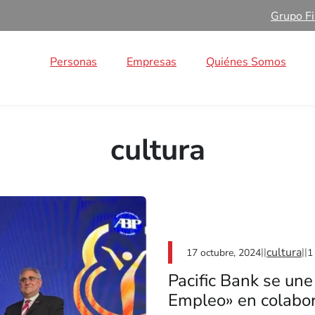
Grupo Fi
Personas
Empresas
Quiénes Somos
cultura
cultura
||
||
17 octubre, 2024
1
Pacific Bank se une 
Empleo» en colabo