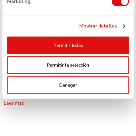
Marketing
Mostrar detalles
Permitir todas
Permitir la selección
8 enero, 2026
||
Educación Financiera
||
5 min
Quién es el prestamista y quién el
Denegar
prestatario
Leer más