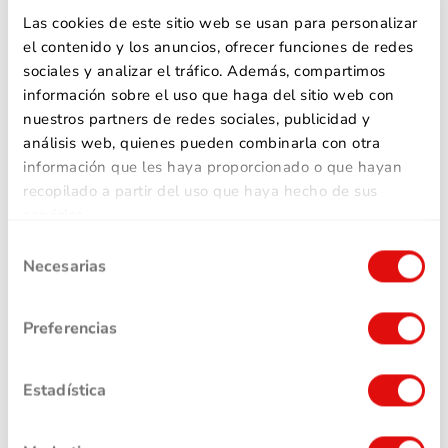
Las cookies de este sitio web se usan para personalizar
el contenido y los anuncios, ofrecer funciones de redes
sociales y analizar el tráfico. Además, compartimos
11 enero, 2026
||
Educación Financiera
||
4 min
información sobre el uso que haga del sitio web con
nuestros partners de redes sociales, publicidad y
Qué es la liquidez financiera y cómo
análisis web, quienes pueden combinarla con otra
calcularla
información que les haya proporcionado o que hayan
recopilado a partir del uso que haya hecho de sus
Leer más
servicios.
Selección
Necesarias
de
consentimiento
Preferencias
Estadística